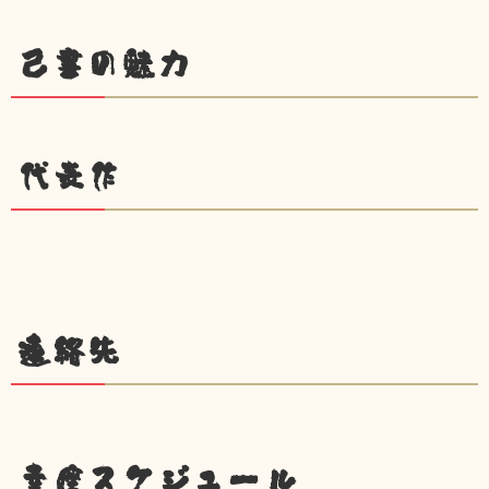
己書の魅力
代表作
連絡先
幸座スケジュール