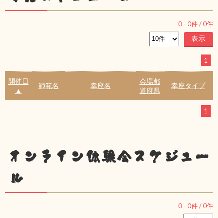
0
-
0
件 /
0
件
1
開催日
会場都
師範名
幸座名
幸座タイプ
▲
道府県
1
オンライン体験会スケジュー
ル
0
-
0
件 /
0
件