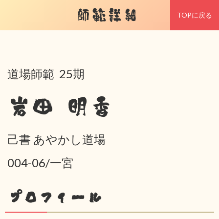
師範詳細
TOPに戻る
道場師範 25期
岩田 明香
己書 あやかし道場
004-06/一宮
プロフィール