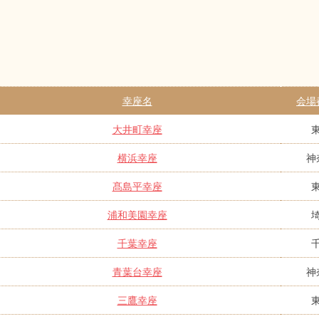
幸座名
会場
大井町幸座
横浜幸座
神
髙島平幸座
浦和美園幸座
千葉幸座
青葉台幸座
神
三鷹幸座