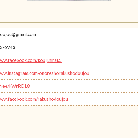
doujou@gmail.com
3-6943
www.facebook.com/kouji.hirai.5
www.instagram.com/onoreshorakushodoujou
lin.ee/kWrRDL8
www.facebook.com/rakushodoujou