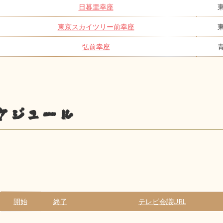
日暮里幸座
東京スカイツリー前幸座
弘前幸座
ケジュール
開始
終了
テレビ会議URL