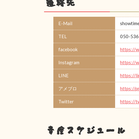
連絡先
E-Mail
showtime
TEL
050-536
facebook
https://
Instagram
https://
LINE
https://
アメブロ
https://
Twitter
https://
幸座スケジュール