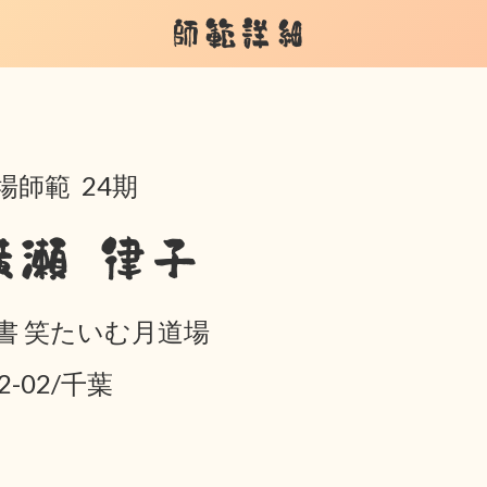
師範詳細
場師範 24期
横瀬 律子
書 笑たいむ月道場
2-02/千葉