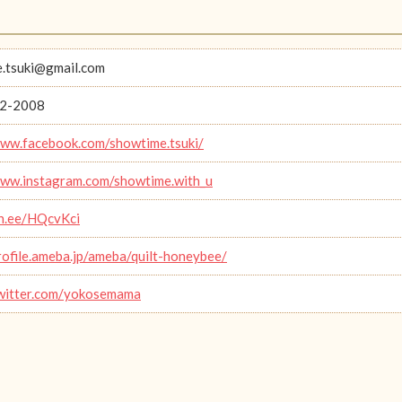
.tsuki@gmail.com
2-2008
www.facebook.com/showtime.tsuki/
www.instagram.com/showtime.with_u
lin.ee/HQcvKci
profile.ameba.jp/ameba/quilt-honeybee/
twitter.com/yokosemama