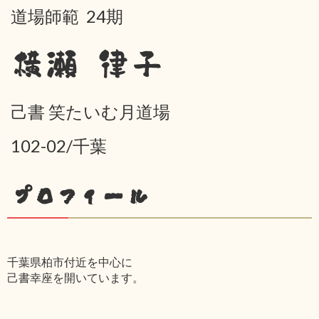
道場師範 24期
横瀬 律子
己書 笑たいむ月道場
102-02/千葉
プロフィール
千葉県柏市付近を中心に
己書幸座を開いています。