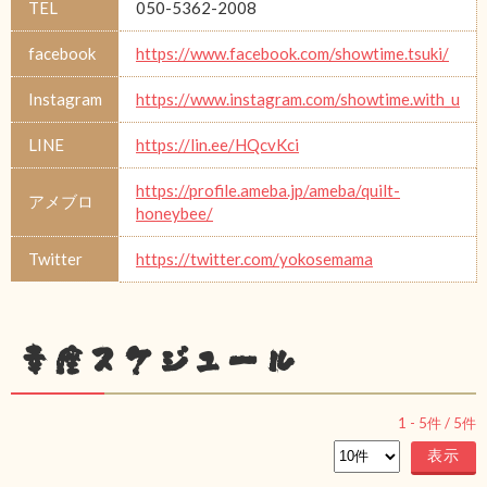
TEL
050-5362-2008
facebook
https://www.facebook.com/showtime.tsuki/
Instagram
https://www.instagram.com/showtime.with_u
LINE
https://lin.ee/HQcvKci
https://profile.ameba.jp/ameba/quilt-
アメブロ
honeybee/
Twitter
https://twitter.com/yokosemama
幸座スケジュール
1
-
5
件 /
5
件