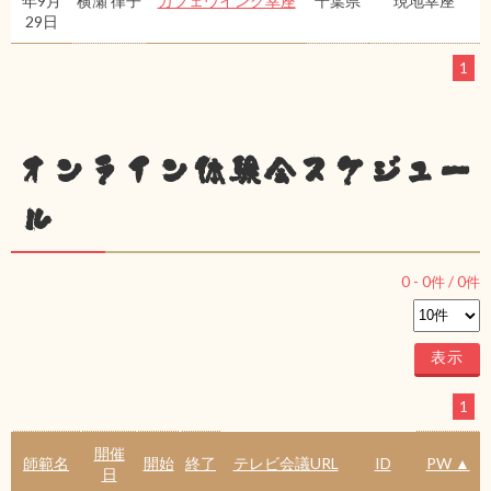
年9月
横瀬 律子
カフェウイング幸座
千葉県
現地幸座
29日
1
オンライン体験会スケジュー
ル
0
-
0
件 /
0
件
1
開催
師範名
開始
終了
テレビ会議URL
ID
PW ▲
日