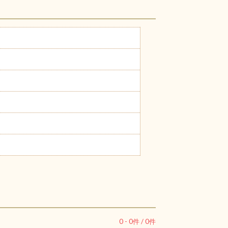
0
-
0
件 /
0
件