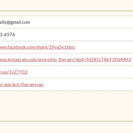
ally@gmail.com
3-6574
www.facebook.com/share/19ya5y1tgn/
/www.instagram.com/onoresho_therapy?igsh=M285cTRpY3MzMHJi
lin.ee/1yZ7Y02
ol-app.jp/s/therapysao