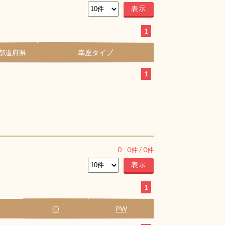
1
都道府県
幸座タイプ
1
0
-
0
件 /
0
件
1
ID
PW