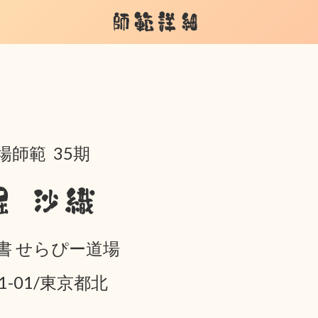
師範詳細
場師範 35期
堀 沙織
書 せらぴー道場
01-01/東京都北