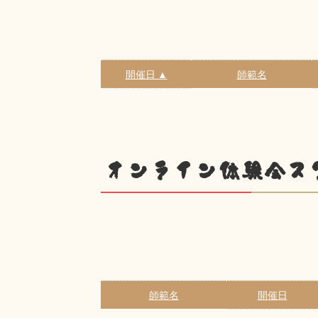
開催日 ▲
師範名
オンライン体験会ス
師範名
開催日