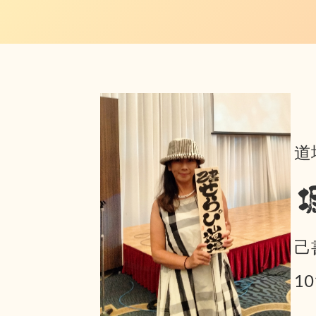
道
己
1