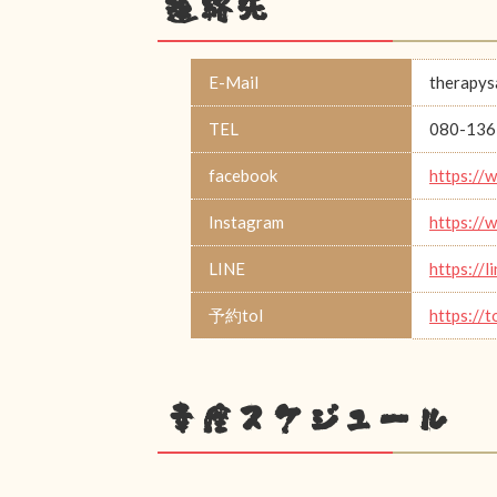
連絡先
E-Mail
therapys
TEL
080-136
facebook
https://
Instagram
https:/
LINE
https://
予約tol
https://t
幸座スケジュール