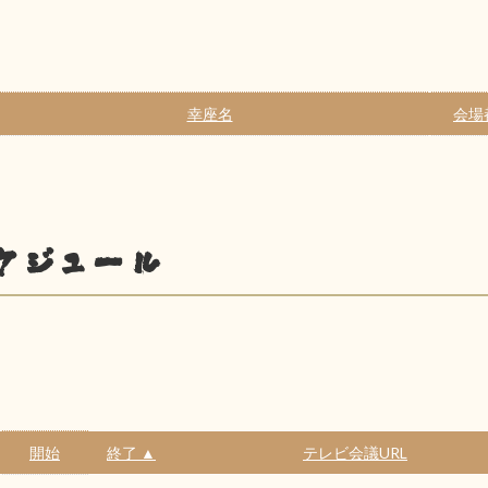
幸座名
会場
ケジュール
開始
終了 ▲
テレビ会議URL