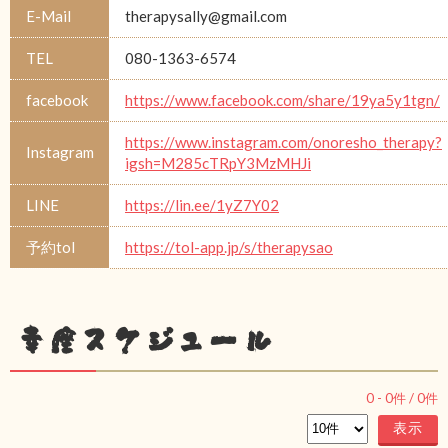
E-Mail
therapysally@gmail.com
TEL
080-1363-6574
facebook
https://www.facebook.com/share/19ya5y1tgn/
https://www.instagram.com/onoresho_therapy?
Instagram
igsh=M285cTRpY3MzMHJi
LINE
https://lin.ee/1yZ7Y02
予約tol
https://tol-app.jp/s/therapysao
幸座スケジュール
0
-
0
件 /
0
件