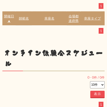
1
開催日
会場都
師範名
幸座名
幸座タイプ
▲
道府県
1
オンライン体験会スケジュー
ル
0
-
0
件 /
0
件
1