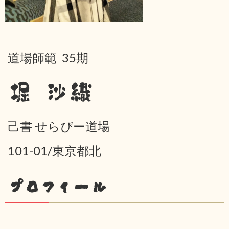
道場師範 35期
堀 沙織
己書 せらぴー道場
101-01/東京都北
プロフィール