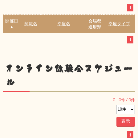
1
開催日
会場都
師範名
幸座名
幸座タイプ
▲
道府県
1
オンライン体験会スケジュー
ル
0
-
0
件 /
0
件
1