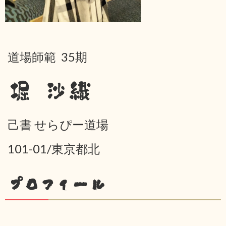
道場師範 35期
堀 沙織
己書 せらぴー道場
101-01/東京都北
プロフィール