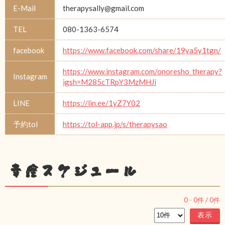
E-Mail
therapysally@gmail.com
TEL
080-1363-6574
facebook
https://www.facebook.com/share/19ya5y1tgn/
https://www.instagram.com/onoresho_therapy?
Instagram
igsh=M285cTRpY3MzMHJi
LINE
https://lin.ee/1yZ7Y02
予約tol
https://tol-app.jp/s/therapysao
幸座スケジュール
0
-
0
件 /
0
件