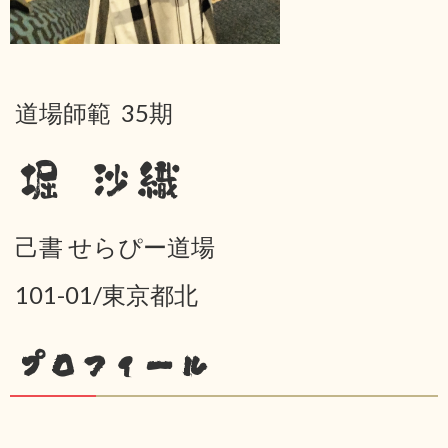
道場師範 35期
堀 沙織
己書 せらぴー道場
101-01/東京都北
プロフィール