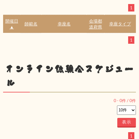
1
開催日
会場都
師範名
幸座名
幸座タイプ
▲
道府県
1
オンライン体験会スケジュー
ル
0
-
0
件 /
0
件
1