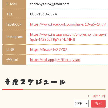
E-Mail
therapysally@gmail.com
TEL
080-1363-6574
facebook
https://www.facebook.com/share/19ya5y1tgn/
https://www.instagram.com/onoresho_therapy?
Instagram
igsh=M285cTRpY3MzMHJi
LINE
https://lin.ee/1yZ7Y02
予約tol
https://tol-app.jp/s/therapysao
幸座スケジュール
0
-
0
件 /
0
件