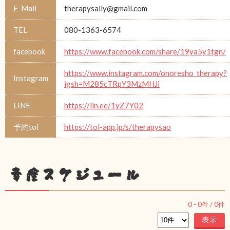
E-Mail
therapysally@gmail.com
TEL
080-1363-6574
facebook
https://www.facebook.com/share/19ya5y1tgn/
https://www.instagram.com/onoresho_therapy?
Instagram
igsh=M285cTRpY3MzMHJi
LINE
https://lin.ee/1yZ7Y02
予約tol
https://tol-app.jp/s/therapysao
幸座スケジュール
0
-
0
件 /
0
件