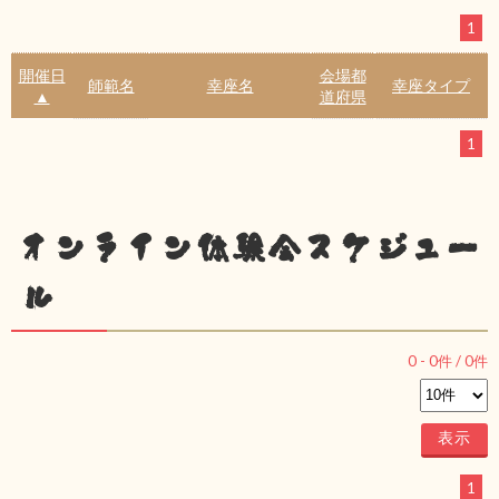
1
開催日
会場都
師範名
幸座名
幸座タイプ
▲
道府県
1
オンライン体験会スケジュー
ル
0
-
0
件 /
0
件
1