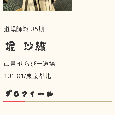
道場師範 35期
堀 沙織
己書 せらぴー道場
101-01/東京都北
プロフィール