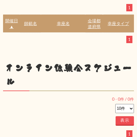
1
開催日
会場都
師範名
幸座名
幸座タイプ
▲
道府県
1
オンライン体験会スケジュー
ル
0
-
0
件 /
0
件
1