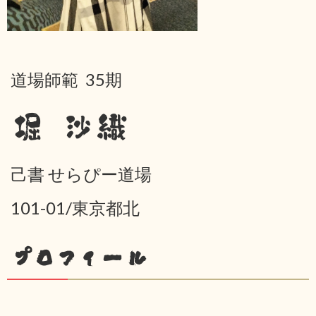
道場師範 35期
堀 沙織
己書 せらぴー道場
101-01/東京都北
プロフィール