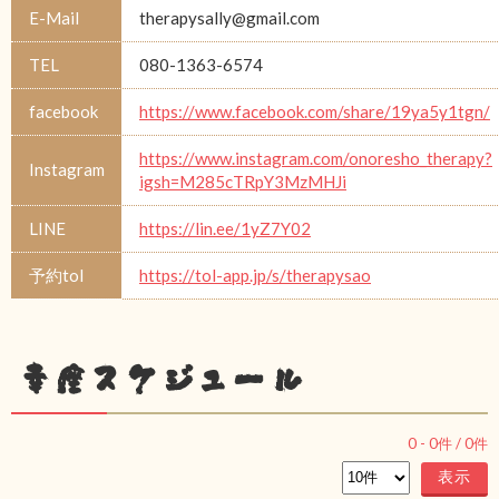
E-Mail
therapysally@gmail.com
TEL
080-1363-6574
facebook
https://www.facebook.com/share/19ya5y1tgn/
https://www.instagram.com/onoresho_therapy?
Instagram
igsh=M285cTRpY3MzMHJi
LINE
https://lin.ee/1yZ7Y02
予約tol
https://tol-app.jp/s/therapysao
幸座スケジュール
0
-
0
件 /
0
件