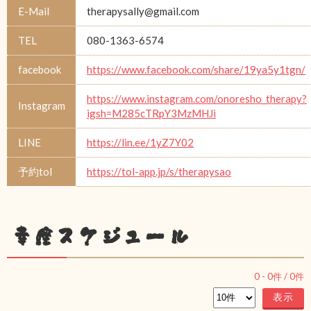
E-Mail
therapysally@gmail.com
TEL
080-1363-6574
facebook
https://www.facebook.com/share/19ya5y1tgn/
https://www.instagram.com/onoresho_therapy?
Instagram
igsh=M285cTRpY3MzMHJi
LINE
https://lin.ee/1yZ7Y02
予約tol
https://tol-app.jp/s/therapysao
幸座スケジュール
0
-
0
件 /
0
件