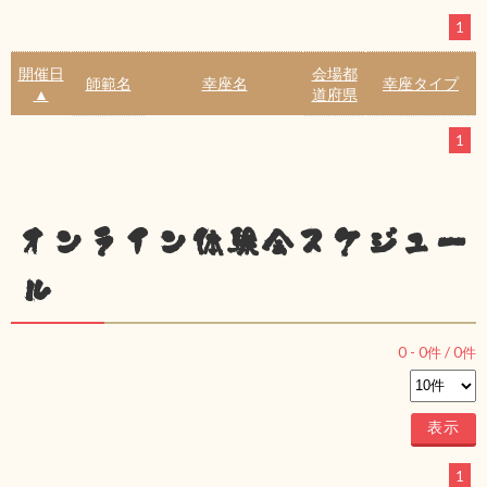
1
開催日
会場都
師範名
幸座名
幸座タイプ
▲
道府県
1
オンライン体験会スケジュー
ル
0
-
0
件 /
0
件
1