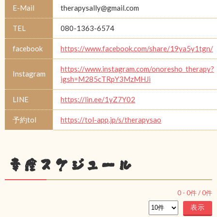
E-Mail
therapysally@gmail.com
TEL
080-1363-6574
facebook
https://www.facebook.com/share/19ya5y1tgn/
https://www.instagram.com/onoresho_therapy?
Instagram
igsh=M285cTRpY3MzMHJi
LINE
https://lin.ee/1yZ7Y02
予約tol
https://tol-app.jp/s/therapysao
幸座スケジュール
0
-
0
件 /
0
件