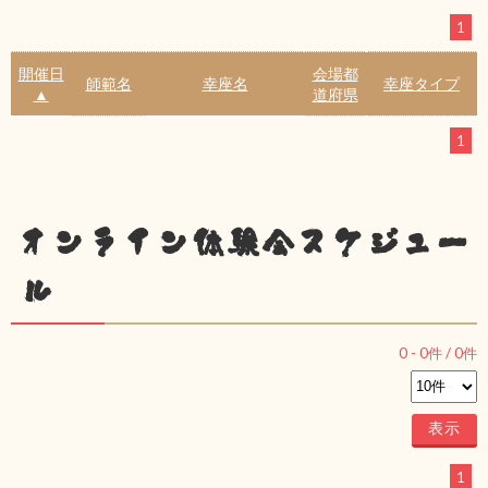
1
開催日
会場都
師範名
幸座名
幸座タイプ
▲
道府県
1
オンライン体験会スケジュー
ル
0
-
0
件 /
0
件
1