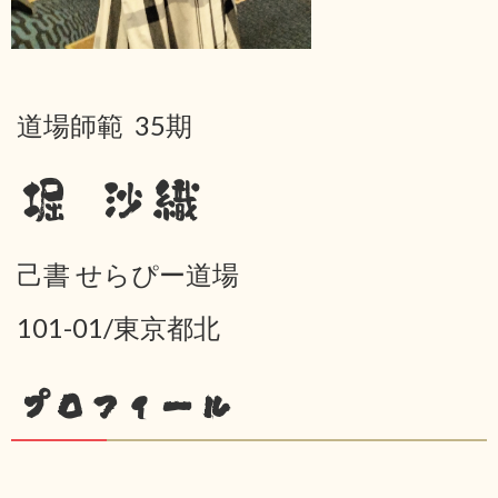
道場師範 35期
堀 沙織
己書 せらぴー道場
101-01/東京都北
プロフィール