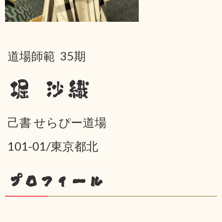
道場師範 35期
堀 沙織
己書 せらぴー道場
101-01/東京都北
プロフィール