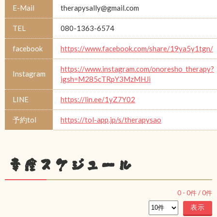
E-Mail
therapysally@gmail.com
TEL
080-1363-6574
facebook
https://www.facebook.com/share/19ya5y1tgn/
https://www.instagram.com/onoresho_therapy?
Instagram
igsh=M285cTRpY3MzMHJi
LINE
https://lin.ee/1yZ7Y02
予約tol
https://tol-app.jp/s/therapysao
幸座スケジュール
0
-
0
件 /
0
件