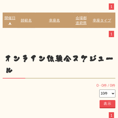
1
開催日
会場都
師範名
幸座名
幸座タイプ
▲
道府県
1
オンライン体験会スケジュー
ル
0
-
0
件 /
0
件
1