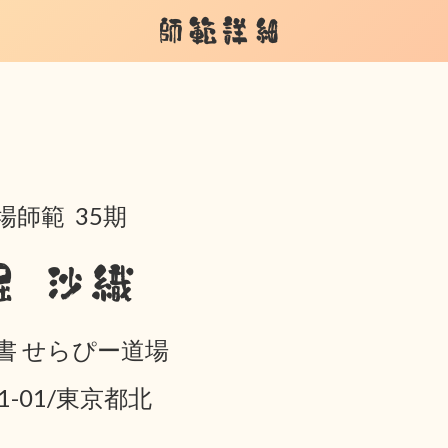
師範詳細
場師範 35期
堀 沙織
書 せらぴー道場
01-01/東京都北