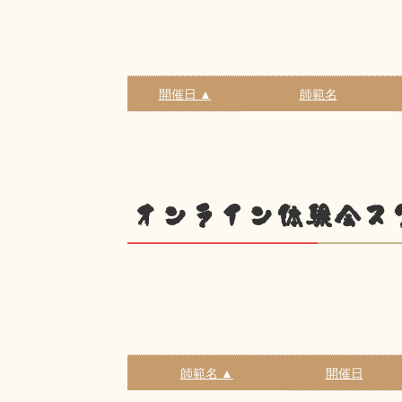
開催日 ▲
師範名
オンライン体験会ス
師範名 ▲
開催日