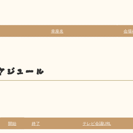
幸座名
会場
ケジュール
開始
終了
テレビ会議URL