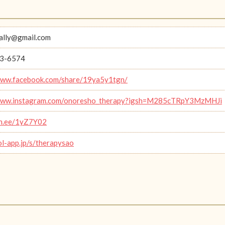
ally@gmail.com
3-6574
www.facebook.com/share/19ya5y1tgn/
/www.instagram.com/onoresho_therapy?igsh=M285cTRpY3MzMHJi
lin.ee/1yZ7Y02
ol-app.jp/s/therapysao