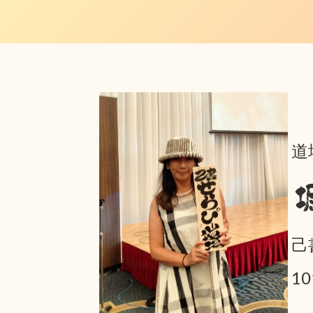
道
己
1