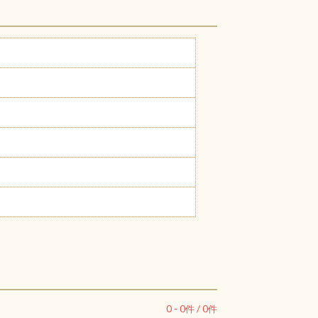
0
-
0
件 /
0
件