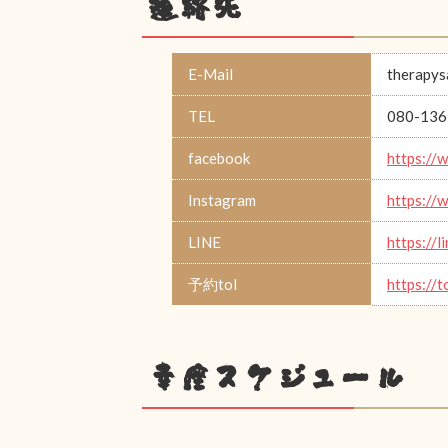
連絡先
E-Mail
therapys
TEL
080-136
facebook
https://
Instagram
https:/
LINE
https://
予約tol
https://t
幸座スケジュール