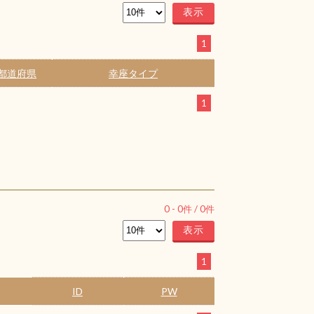
1
都道府県
幸座タイプ
1
0
-
0
件 /
0
件
1
ID
PW