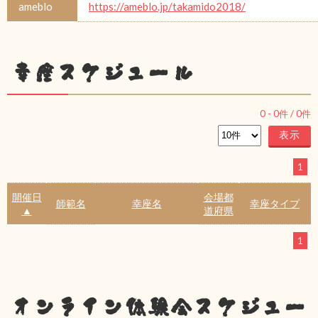
ameblo
https://ameblo.jp/takamido2018/
幸座スケジュール
0
-
0
件 /
0
件
1
開催日
会場都
師範名
幸座名
幸座タイプ
▲
道府県
1
オンライン体験会スケジュー