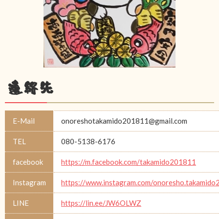
連絡先
E-Mail
onoreshotakamido201811@gmail.com
TEL
080-5138-6176
facebook
https://m.facebook.com/takamido201811
Instagram
https://www.instagram.com/onoresho.takamid
LINE
https://lin.ee/JW6OLWZ