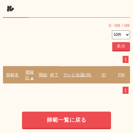
ル
0
-
0
件 /
0
件
1
開催
師範名
開始
終了
テレビ会議URL
ID
PW
日 ▲
1
師範一覧に戻る