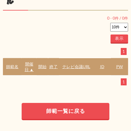
ル
0
-
0
件 /
0
件
1
開催
師範名
開始
終了
テレビ会議URL
ID
PW
日 ▲
1
師範一覧に戻る