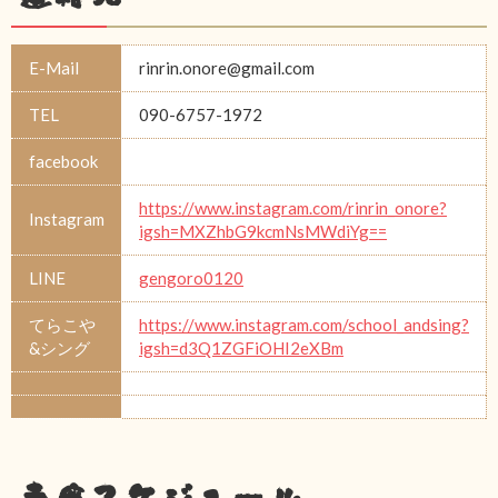
E-Mail
rinrin.onore@gmail.com
TEL
090-6757-1972
facebook
https://www.instagram.com/rinrin_onore?
Instagram
igsh=MXZhbG9kcmNsMWdiYg==
LINE
gengoro0120
てらこや
https://www.instagram.com/school_andsing?
&シング
igsh=d3Q1ZGFiOHI2eXBm