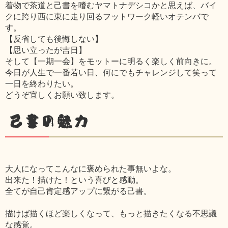
着物で茶道と己書を嗜むヤマトナデシコかと思えば、バイ
クに跨り西に東に走り回るフットワーク軽いオテンバで
す。
【反省しても後悔しない】
【思い立ったが吉日】
そして【一期一会】をモットーに明るく楽しく前向きに。
今日が人生で一番若い日、何にでもチャレンジして笑って
一日を終わりたい。
どうぞ宜しくお願い致します。
己書の魅力
大人になってこんなに褒められた事無いよな。
出来た！描けた！という喜びと感動。
全てが自己肯定感アップに繋がる己書。
描けば描くほど楽しくなって、もっと描きたくなる不思議
な感覚。