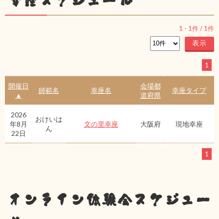
幸座スケジュール
1
-
1
件 /
1
件
1
開催日
会場都
師範名
幸座名
幸座タイプ
▲
道府県
2026
おけいは
年8月
文の里幸座
大阪府
現地幸座
ん
22日
1
オンライン体験会スケジュー