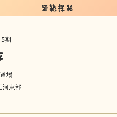
師範詳細
 5期
亨
笑道場
/三河東部