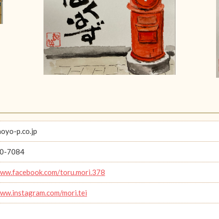
oyo-p.co.jp
0-7084
www.facebook.com/toru.mori.378
www.instagram.com/mori.tei