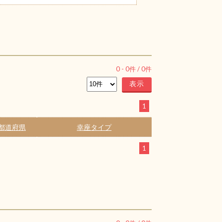
0
-
0
件 /
0
件
1
都道府県
幸座タイプ
1