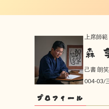
上席師範
森 
己書 朗
004-03
プロフィール