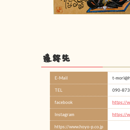
連絡先
E-Mail
t-mori@h
TEL
090-873
facebook
https://
Instagram
https://
https://www.hoyo-p.co.jp