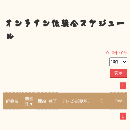
オンライン体験会スケジュー
ル
0
-
0
件 /
0
件
1
開催
師範名
開始
終了
テレビ会議URL
ID
PW
日 ▼
1