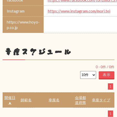
facebook
https://www.facebook.com/toru.mori.3
Instagram
https://www.instagram.com/mori.tei
https://www.hoyo-
p.co.jp
幸座スケジュール
0
-
0
件 /
0
件
1
開催日
会場都
師範名
幸座名
幸座タイプ
▲
道府県
1