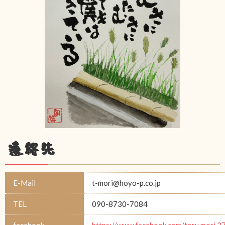
連絡先
E-Mail
t-mori@hoyo-p.co.jp
TEL
090-8730-7084