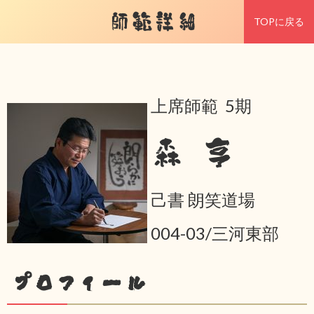
師範詳細
TOPに戻る
上席師範 5期
森 亨
己書 朗笑道場
004-03/三河東部
プロフィール