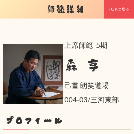
師範詳細
TOPに戻る
上席師範 5期
森 亨
己書 朗笑道場
004-03/三河東部
プロフィール