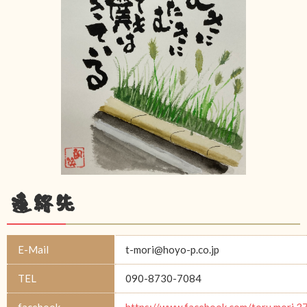
連絡先
E-Mail
t-mori@hoyo-p.co.jp
TEL
090-8730-7084