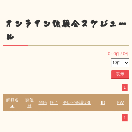
オンライン体験会スケジュー
ル
0
-
0
件 /
0
件
1
師範名
開催
開始
終了
テレビ会議URL
ID
PW
▲
日
1