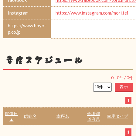
facebook
https://www.facebook.com/toru.mori.3
Instagram
https://www.instagram.com/mori.tei
https://www.hoyo-
p.co.jp
幸座スケジュール
0
-
0
件 /
0
件
1
開催日
会場都
師範名
幸座名
幸座タイプ
▲
道府県
1