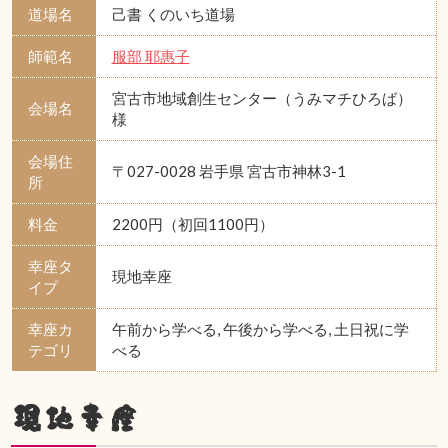
道場名
己書 くのいち道場
師範名
服部 耶惠子
宮古市地域創生センター（うみマチひろば）
会場名
様
会場住
〒027-0028 岩手県 宮古市神林3-1
所
料金
2200円（初回1100円）
幸座タ
現地幸座
イプ
幸座カ
午前から学べる, 午後から学べる, 土日祝に学
テゴリ
べる
現地幸座