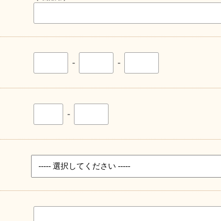
-
-
-