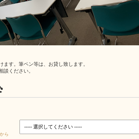
けます。筆ペン等は、お貸し致します。
相談ください。
む
から