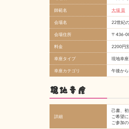
師範名
大場 貢
会場名
22世紀
会場住所
〒436-
料金
2200円
幸座タイプ
現地幸座
幸座カテゴリ
午後から
現地幸座
己書、初
詳細
ご希望に
ご参加の