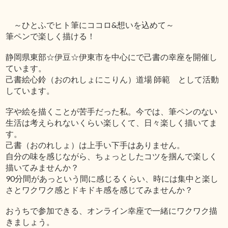
～ひとふでヒト筆にココロ&想いを込めて～
筆ペンで楽しく描ける！
静岡県東部☆伊豆☆伊東市を中心にで己書の幸座を開催し
ています。
己書絵心鈴（おのれしょにこりん）道場 師範 として活動
しています。
字や絵を描くことが苦手だった私。今では、筆ペンのない
生活は考えられないくらい楽しくて、日々楽しく描いてま
す。
己書（おのれしょ）は上手い下手はありません。
自分の味を感じながら、ちょっとしたコツを掴んで楽しく
描いてみませんか？
90分間があっという間に感じるくらい、時には集中と楽し
さとワクワク感とドキドキ感を感じてみませんか？
おうちで参加できる、オンライン幸座で一緒にワクワク描
きましょう。