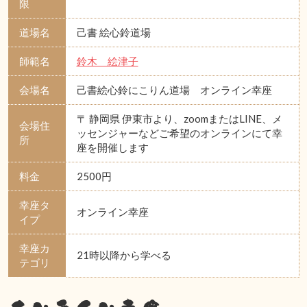
限
道場名
己書 絵心鈴道場
師範名
鈴木 絵津子
会場名
己書絵心鈴にこりん道場 オンライン幸座
〒 静岡県 伊東市より、zoomまたはLINE、メ
会場住
ッセンジャーなどご希望のオンラインにて幸
所
座を開催します
料金
2500円
幸座タ
オンライン幸座
イプ
幸座カ
21時以降から学べる
テゴリ