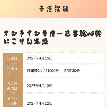
幸座詳細
オンライン幸座～己書絵心鈴
にこりん道場
開催日
2027年4月15日
開催時
時間帯1
：21時00分 ～ 22時30分
間
申込み
2027年4月10日
締切日
キャン
セル期
2027年4月12日