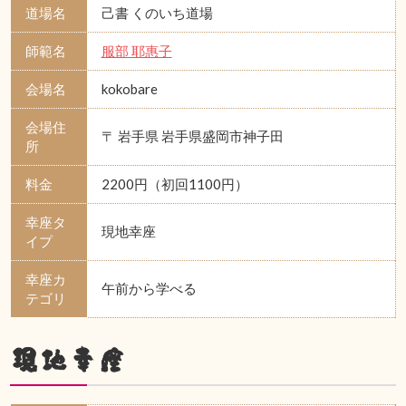
道場名
己書 くのいち道場
師範名
服部 耶惠子
会場名
kokobare
会場住
〒 岩手県 岩手県盛岡市神子田
所
料金
2200円（初回1100円）
幸座タ
現地幸座
イプ
幸座カ
午前から学べる
テゴリ
現地幸座