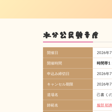
水分公民館幸座
開催日
2026年
開催時間
時間帯1
申込み締切日
2026年
キャンセル期限
2026年
道場名
己書 く
師範名
服部 耶