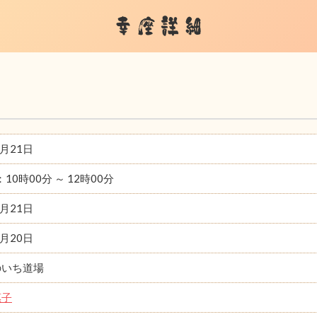
幸座詳細
7月21日
：10時00分 ～ 12時00分
7月21日
7月20日
のいち道場
惠子