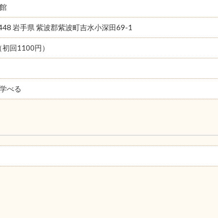
館
3448 岩手県 紫波郡紫波町吉水小深田69-1
（初回1100円）
学べる