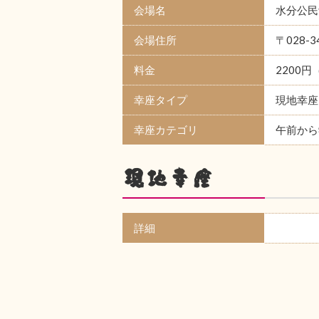
会場名
水分公民
会場住所
〒028-
料金
2200円
幸座タイプ
現地幸座
幸座カテゴリ
午前から
現地幸座
詳細