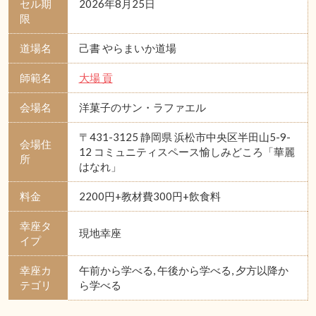
セル期
2026年8月25日
限
道場名
己書 やらまいか道場
師範名
大場 貢
会場名
洋菓子のサン・ラファエル
〒431-3125 静岡県 浜松市中央区半田山5-9-
会場住
12 コミュニティスペース愉しみどころ「華麗
所
はなれ」
料金
2200円+教材費300円+飲食料
幸座タ
現地幸座
イプ
幸座カ
午前から学べる, 午後から学べる, 夕方以降か
テゴリ
ら学べる