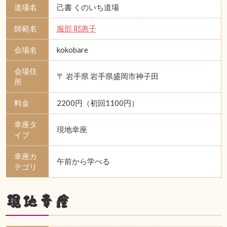
道場名
己書 くのいち道場
師範名
服部 耶惠子
会場名
kokobare
会場住
〒 岩手県 岩手県盛岡市神子田
所
料金
2200円（初回1100円）
幸座タ
現地幸座
イプ
幸座カ
午前から学べる
テゴリ
現地幸座