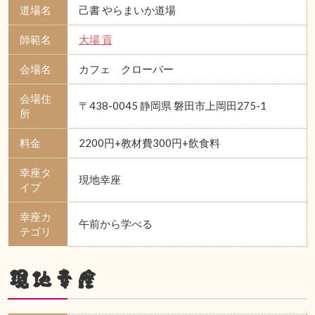
道場名
己書 やらまいか道場
師範名
大場 貢
会場名
カフェ クローバー
会場住
〒438-0045 静岡県 磐田市上岡田275-1
所
料金
2200円+教材費300円+飲食料
幸座タ
現地幸座
イプ
幸座カ
午前から学べる
テゴリ
現地幸座