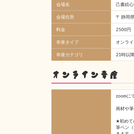
会場名
己書絵心
会場住所
〒 静岡
料金
2500円
幸座タイプ
オンライ
幸座カテゴリ
21時以
オンライン幸座
zoom
画材や筆
★初めて
筆ペン（
きます。