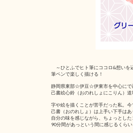
～ひとふでヒト筆にココロ&想いを
筆ペンで楽しく描ける！
静岡県東部☆伊豆☆伊東市を中心にで
己書絵心鈴（おのれしょにこりん）道
字や絵を描くことが苦手だった私。今
己書（おのれしょ）は上手い下手はあ
自分の味を感じながら、ちょっとした
90分間があっという間に感じるくら