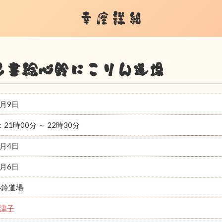
幸座詳細
己書絵心鈴にこりん道場
1月9日
：21時00分 ～ 22時30分
1月4日
1月6日
心鈴道場
津子