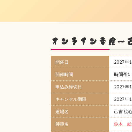
オンライン幸座～
開催日
2027年
開催時間
時間帯1
申込み締切日
2027年
キャンセル期限
2027年
道場名
己書 絵
師範名
鈴木 絵