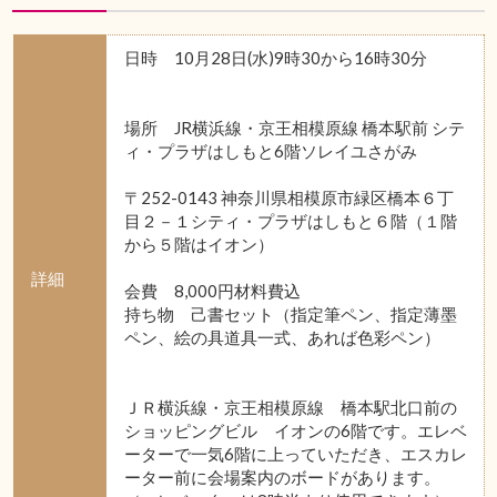
日時 10月28日(水)9時30から16時30分
場所 JR横浜線・京王相模原線 橋本駅前 シテ
ィ・プラザはしもと6階ソレイユさがみ
〒252-0143 神奈川県相模原市緑区橋本６丁
目２－１シティ・プラザはしもと６階（１階
から５階はイオン）
詳細
会費 8,000円材料費込
持ち物 己書セット（指定筆ペン、指定薄墨
ペン、絵の具道具一式、あれば色彩ペン）
ＪＲ横浜線・京王相模原線 橋本駅北口前の
ショッピングビル イオンの6階です。エレベ
ーターで一気6階に上っていただき、エスカレ
ーター前に会場案内のボードがあります。