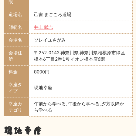
限
道場名
己書 まごころ道場
師範名
井上 武志
会場名
ソレイユさがみ
会場住
〒252-0143 神奈川県 神奈川県相模原市緑区
所
橋本6丁目2番1号 イオン橋本店6階
料金
8000円
幸座タ
現地幸座
イプ
幸座カ
午前から学べる, 午後から学べる, 夕方以降か
テゴリ
ら学べる
現地幸座