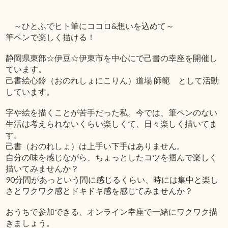
～ひとふでヒト筆にココロ&想いを込めて～
筆ペンで楽しく描ける！
静岡県東部☆伊豆☆伊東市を中心にで己書の幸座を開催し
ています。
己書絵心鈴（おのれしょにこりん）道場 師範 として活動
しています。
字や絵を描くことが苦手だった私。今では、筆ペンのない
生活は考えられないくらい楽しくて、日々楽しく描いてま
す。
己書（おのれしょ）は上手い下手はありません。
自分の味を感じながら、ちょっとしたコツを掴んで楽しく
描いてみませんか？
90分間があっという間に感じるくらい、時には集中と楽し
さとワクワク感とドキドキ感を感じてみませんか？
おうちで参加できる、オンライン幸座で一緒にワクワク描
きましょう。