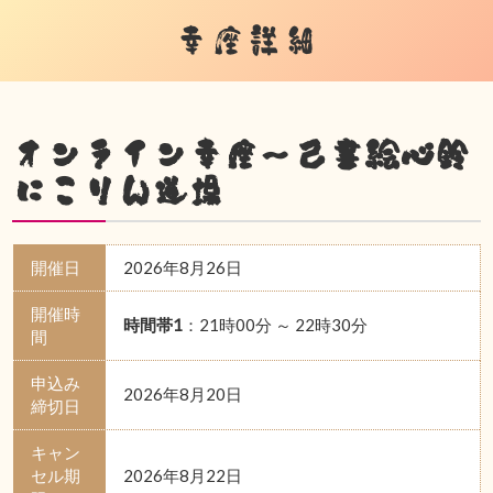
幸座詳細
オンライン幸座～己書絵心鈴
にこりん道場
開催日
2026年8月26日
開催時
時間帯1
：21時00分 ～ 22時30分
間
申込み
2026年8月20日
締切日
キャン
セル期
2026年8月22日