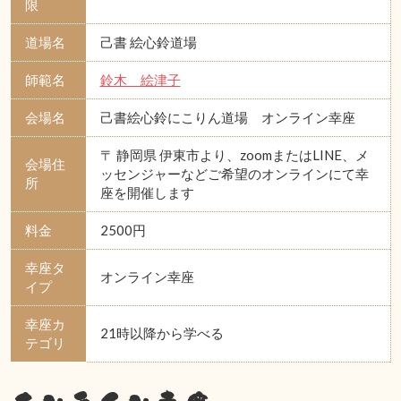
限
道場名
己書 絵心鈴道場
師範名
鈴木 絵津子
会場名
己書絵心鈴にこりん道場 オンライン幸座
〒 静岡県 伊東市より、zoomまたはLINE、メ
会場住
ッセンジャーなどご希望のオンラインにて幸
所
座を開催します
料金
2500円
幸座タ
オンライン幸座
イプ
幸座カ
21時以降から学べる
テゴリ