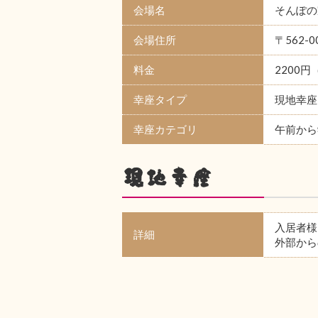
会場名
そんぽの
会場住所
〒562-
料金
2200
幸座タイプ
現地幸座
幸座カテゴリ
午前から
現地幸座
入居者様
詳細
外部から