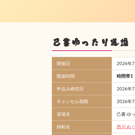
己書ゆったり道場
開催日
2026年
開催時間
時間帯1
申込み締切日
2026年
キャンセル期限
2026年
道場名
己書 ゆ
師範名
西川 め