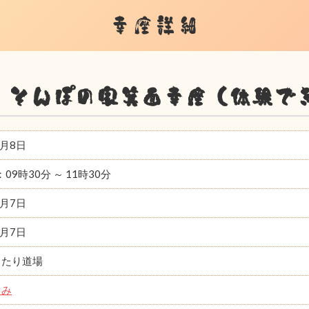
幸座詳細
 そんぽの家箕面幸座（体験で
7月8日
：09時30分 ～ 11時30分
7月7日
7月7日
ったり道場
ぐみ