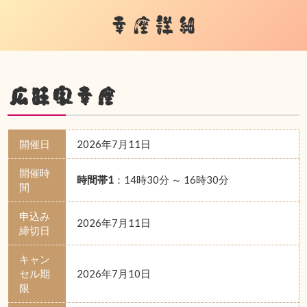
幸座詳細
広味家幸座
開催日
2026年7月11日
開催時
時間帯1
：14時30分 ～ 16時30分
間
申込み
2026年7月11日
締切日
キャン
セル期
2026年7月10日
限