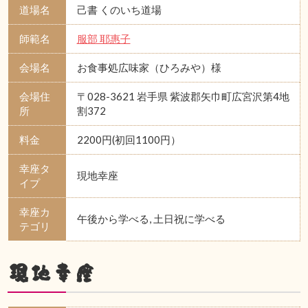
道場名
己書 くのいち道場
師範名
服部 耶惠子
会場名
お食事処広味家（ひろみや）様
会場住
〒028-3621 岩手県 紫波郡矢巾町広宮沢第4地
所
割372
料金
2200円(初回1100円）
幸座タ
現地幸座
イプ
幸座カ
午後から学べる, 土日祝に学べる
テゴリ
現地幸座