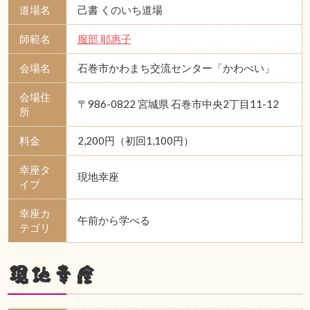
道場名
己書 くのいち道場
師範名
服部 耶惠子
会場名
石巻市かわまち交流センター「かわべい」
会場住
〒986-0822 宮城県 石巻市中央2丁目11-12
所
料金
2,200円（初回1,100円）
幸座タ
現地幸座
イプ
幸座カ
午前から学べる
テゴリ
現地幸座