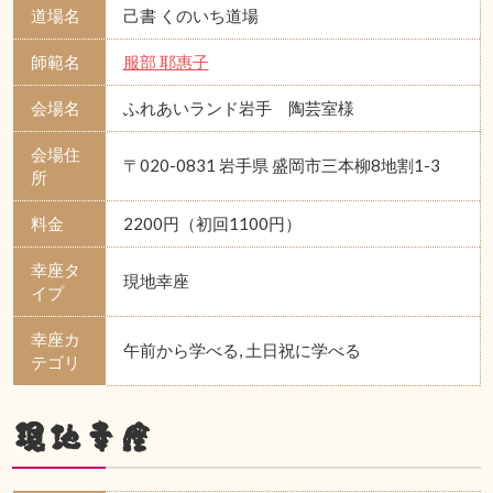
道場名
己書 くのいち道場
師範名
服部 耶惠子
会場名
ふれあいランド岩手 陶芸室様
会場住
〒020-0831 岩手県 盛岡市三本柳8地割1-3
所
料金
2200円（初回1100円）
幸座タ
現地幸座
イプ
幸座カ
午前から学べる, 土日祝に学べる
テゴリ
現地幸座