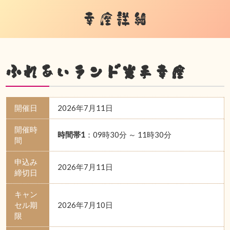
幸座詳細
ふれあいランド岩手幸座
開催日
2026年7月11日
開催時
時間帯1
：09時30分 ～ 11時30分
間
申込み
2026年7月11日
締切日
キャン
セル期
2026年7月10日
限