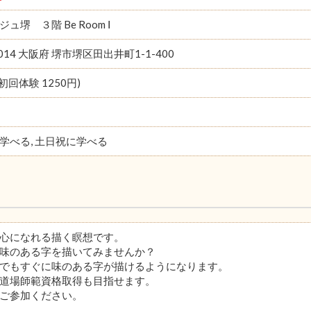
ュ堺 ３階 Be Room Ⅰ
0014 大阪府 堺市堺区田出井町1-1-400
(初回体験 1250円)
学べる, 土日祝に学べる
心になれる描く瞑想です。
味のある字を描いてみませんか？
でもすぐに味のある字が描けるようになります。
道場師範資格取得も目指せます。
ご参加ください。