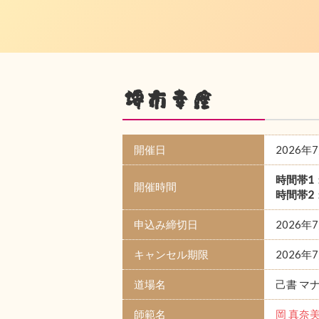
堺市幸座
開催日
2026年
時間帯1
開催時間
時間帯2
申込み締切日
2026年
キャンセル期限
2026年
道場名
己書 マ
師範名
岡 真奈