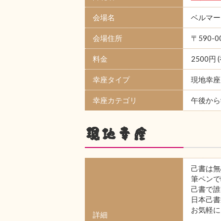
会場名
ベルマージ
会場住所
〒590-
料金
2500円 
幸座タイプ
現地幸座
幸座カテゴリ
午後から
現地幸座
己書は無
筆ペンで
己書で誰
日本己書
お気軽に
詳細