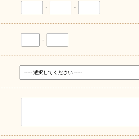
-
-
-