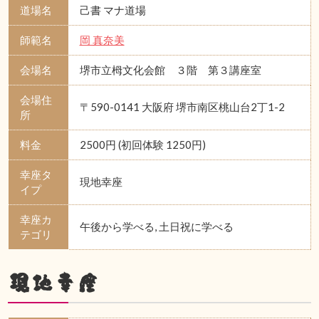
道場名
己書 マナ道場
師範名
岡 真奈美
会場名
堺市立栂文化会館 ３階 第３講座室
会場住
〒590-0141 大阪府 堺市南区桃山台2丁1-2
所
料金
2500円 (初回体験 1250円)
幸座タ
現地幸座
イプ
幸座カ
午後から学べる, 土日祝に学べる
テゴリ
現地幸座