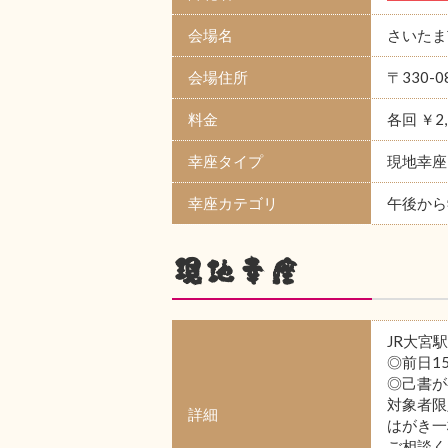
会場名
さいたま
会場住所
〒330
料金
各回 ￥2
幸座タイプ
現地幸座
幸座カテゴリ
午後から
現地幸座
JR大宮
◎前日1
◎己書が
対象者限
詳細
はがき一
ご相談く