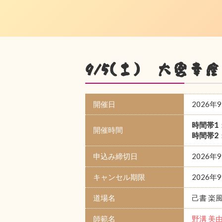
9/5(土) 大宮幸座
開催日
2026年
時間帯1
開催時間
時間帯2
申込み締切日
2026年
キャンセル期限
2026年
道場名
己書 楽
師範名
野溝 美