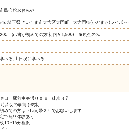
市民会館おおみや
-0846 埼玉県 さいたま市大宮区大門町 大宮門街(かどまち)レイ
,200 (己書が初めての方 初回￥1,500) ※現金のみ
学べる, 土日祝に学べる
駅東口 駅前中央通り直進 徒歩３分
5時〆切の事前予約制
初めての方は〈時間帯２〉でお願いします
定で無料体験あり
枚10~15分程度
ださい