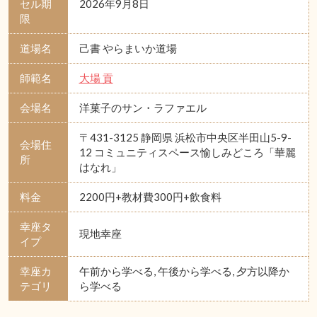
セル期
2026年9月8日
限
道場名
己書 やらまいか道場
師範名
大場 貢
会場名
洋菓子のサン・ラファエル
〒431-3125 静岡県 浜松市中央区半田山5-9-
会場住
12 コミュニティスペース愉しみどころ「華麗
所
はなれ」
料金
2200円+教材費300円+飲食料
幸座タ
現地幸座
イプ
幸座カ
午前から学べる, 午後から学べる, 夕方以降か
テゴリ
ら学べる