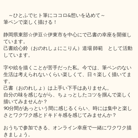
～ひとふでヒト筆にココロ&想いを込めて～
筆ペンで楽しく描ける！
静岡県東部☆伊豆☆伊東市を中心にで己書の幸座を開催し
ています。
己書絵心鈴（おのれしょにこりん）道場 師範 として活動
しています。
字や絵を描くことが苦手だった私。今では、筆ペンのない
生活は考えられないくらい楽しくて、日々楽しく描いてま
す。
己書（おのれしょ）は上手い下手はありません。
自分の味を感じながら、ちょっとしたコツを掴んで楽しく
描いてみませんか？
90分間があっという間に感じるくらい、時には集中と楽し
さとワクワク感とドキドキ感を感じてみませんか？
おうちで参加できる、オンライン幸座で一緒にワクワク描
きましょう。