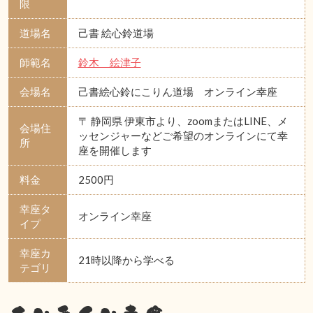
限
道場名
己書 絵心鈴道場
師範名
鈴木 絵津子
会場名
己書絵心鈴にこりん道場 オンライン幸座
〒 静岡県 伊東市より、zoomまたはLINE、メ
会場住
ッセンジャーなどご希望のオンラインにて幸
所
座を開催します
料金
2500円
幸座タ
オンライン幸座
イプ
幸座カ
21時以降から学べる
テゴリ