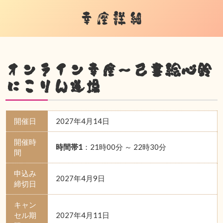
幸座詳細
オンライン幸座～己書絵心鈴
にこりん道場
開催日
2027年4月14日
開催時
時間帯1
：21時00分 ～ 22時30分
間
申込み
2027年4月9日
締切日
キャン
セル期
2027年4月11日