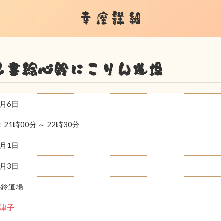
幸座詳細
己書絵心鈴にこりん道場
1月6日
：21時00分 ～ 22時30分
1月1日
1月3日
心鈴道場
津子