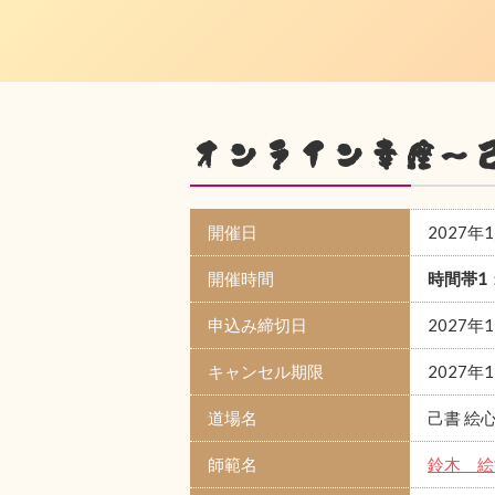
オンライン幸座～
開催日
2027年
開催時間
時間帯1
申込み締切日
2027年
キャンセル期限
2027年
道場名
己書 絵
師範名
鈴木 絵