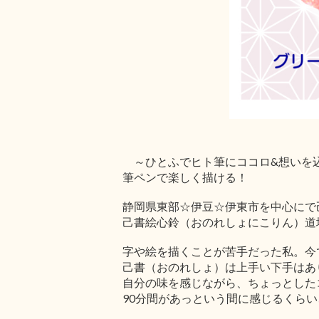
～ひとふでヒト筆にココロ&想いを
筆ペンで楽しく描ける！
静岡県東部☆伊豆☆伊東市を中心にで
己書絵心鈴（おのれしょにこりん）道
字や絵を描くことが苦手だった私。今
己書（おのれしょ）は上手い下手はあ
自分の味を感じながら、ちょっとした
90分間があっという間に感じるくら