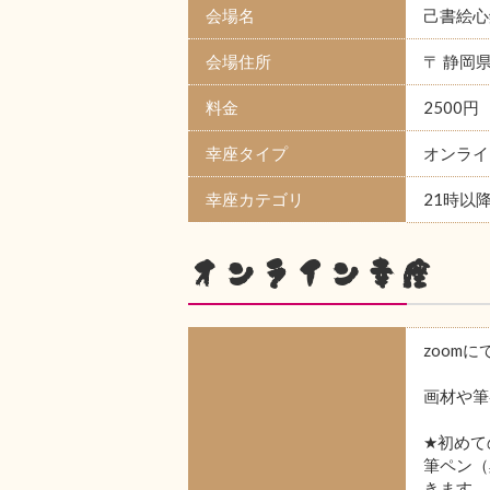
会場名
己書絵心
会場住所
〒 静岡
料金
2500円
幸座タイプ
オンライ
幸座カテゴリ
21時以
オンライン幸座
zoom
画材や筆
★初めて
筆ペン（
きます。