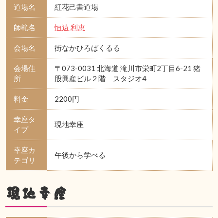
道場名
紅花己書道場
師範名
恒遠 利恵
会場名
街なかひろばくるる
会場住
〒073-0031 北海道 滝川市栄町2丁目6-21 猪
所
股興産ビル２階 スタジオ4
料金
2200円
幸座タ
現地幸座
イプ
幸座カ
午後から学べる
テゴリ
現地幸座