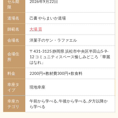
セル期
2026年9月22日
限
道場名
己書 やらまいか道場
師範名
大場 貢
会場名
洋菓子のサン・ラファエル
〒431-3125 静岡県 浜松市中央区半田山5-9-
会場住
12 コミュニティスペース愉しみどころ「華麗
所
はなれ」
料金
2200円+教材費300円+飲食料
幸座タ
現地幸座
イプ
幸座カ
午前から学べる, 午後から学べる, 夕方以降か
テゴリ
ら学べる