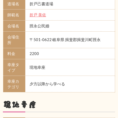
道場名
折戸己書道場
師範名
折戸 美佐
会場名
脛永公民婚
会場住
〒501-0622 岐阜県 揖斐郡揖斐川町脛永
所
料金
2200
幸座タ
現地幸座
イプ
幸座カ
夕方以降から学べる
テゴリ
現地幸座