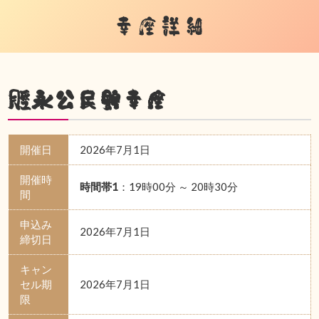
幸座詳細
脛永公民館幸座
開催日
2026年7月1日
開催時
時間帯1
：19時00分 ～ 20時30分
間
申込み
2026年7月1日
締切日
キャン
セル期
2026年7月1日
限