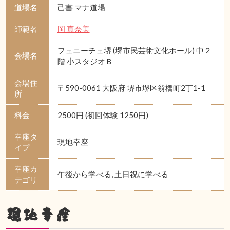
道場名
己書 マナ道場
師範名
岡 真奈美
フェニーチェ堺 (堺市民芸術文化ホール) 中２
会場名
階 小スタジオＢ
会場住
〒590-0061 大阪府 堺市堺区翁橋町2丁1-1
所
料金
2500円 (初回体験 1250円)
幸座タ
現地幸座
イプ
幸座カ
午後から学べる, 土日祝に学べる
テゴリ
現地幸座