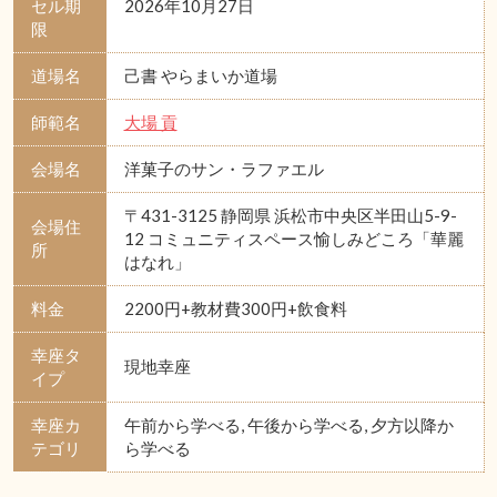
セル期
2026年10月27日
限
道場名
己書 やらまいか道場
師範名
大場 貢
会場名
洋菓子のサン・ラファエル
〒431-3125 静岡県 浜松市中央区半田山5-9-
会場住
12 コミュニティスペース愉しみどころ「華麗
所
はなれ」
料金
2200円+教材費300円+飲食料
幸座タ
現地幸座
イプ
幸座カ
午前から学べる, 午後から学べる, 夕方以降か
テゴリ
ら学べる