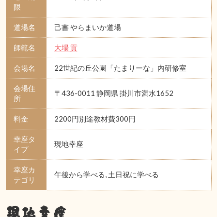
限
道場名
己書 やらまいか道場
師範名
大場 貢
会場名
22世紀の丘公園「たまりーな」内研修室
会場住
〒436-0011 静岡県 掛川市満水1652
所
料金
2200円別途教材費300円
幸座タ
現地幸座
イプ
幸座カ
午後から学べる, 土日祝に学べる
テゴリ
現地幸座