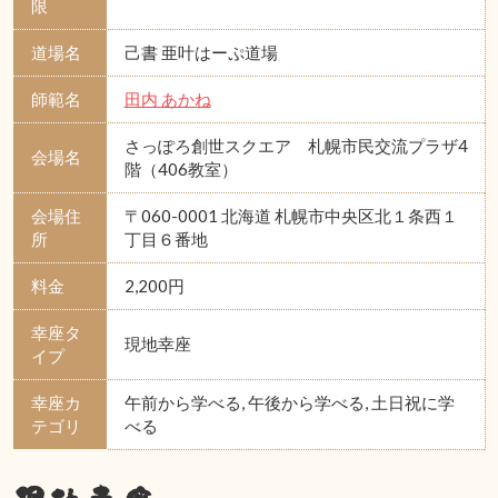
限
道場名
己書 亜叶はーぷ道場
師範名
田内 あかね
さっぽろ創世スクエア 札幌市民交流プラザ4
会場名
階（406教室）
会場住
〒060-0001 北海道 札幌市中央区北１条西１
所
丁目６番地
料金
2,200円
幸座タ
現地幸座
イプ
幸座カ
午前から学べる, 午後から学べる, 土日祝に学
テゴリ
べる