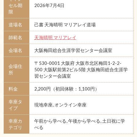
セル期
2026年7月4日
限
道場名
己書 天海晴明 マリアレイ道場
師範名
天海晴明 マリアレイ
会場名
大阪梅田総合生涯学習センター会議室
〒530-0001 大阪府 大阪市北区梅田1-2-2-
会場住
500 大阪駅前第2ビル5階 大阪梅田総合生涯学
所
習センター会議室
料金
2,200円（初回体験：1,100円）
幸座タ
現地幸座, オンライン幸座
イプ
幸座カ
午前から学べる, 午後から学べる, 土日祝に学
テゴリ
べる