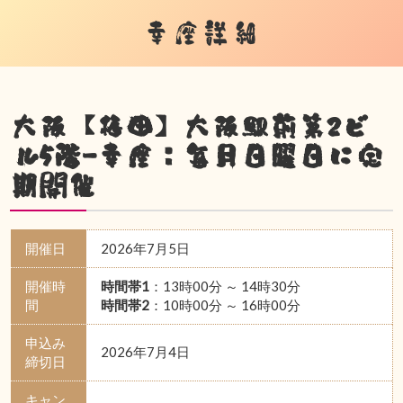
幸座詳細
大阪【梅田】大阪駅前第2ビ
ル5階-幸座：毎月日曜日に定
期開催
開催日
2026年7月5日
開催時
時間帯1
：13時00分 ～ 14時30分
間
時間帯2
：10時00分 ～ 16時00分
申込み
2026年7月4日
締切日
キャン