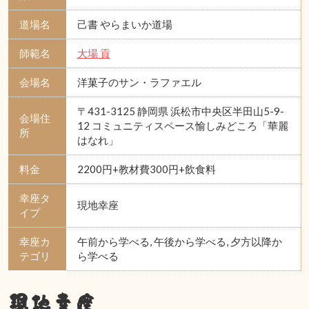
道場名
己書 やらまいか道場
師範名
大場 貢
会場名
洋菓子のサン・ラファエル
〒431-3125 静岡県 浜松市中央区半田山5-9-
会場住
12 コミュニティスペース愉しみどころ「華麗
所
はなれ」
料金
2200円+教材費300円+飲食料
幸座タ
現地幸座
イプ
幸座カ
午前から学べる, 午後から学べる, 夕方以降か
テゴリ
ら学べる
現地幸座