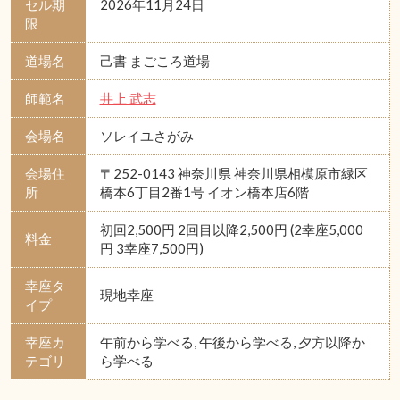
セル期
2026年11月24日
限
道場名
己書 まごころ道場
師範名
井上 武志
会場名
ソレイユさがみ
会場住
〒252-0143 神奈川県 神奈川県相模原市緑区
所
橋本6丁目2番1号 イオン橋本店6階
初回2,500円 2回目以降2,500円 (2幸座5,000
料金
円 3幸座7,500円)
幸座タ
現地幸座
イプ
幸座カ
午前から学べる, 午後から学べる, 夕方以降か
テゴリ
ら学べる